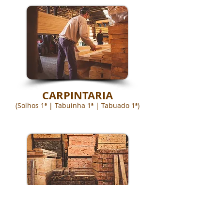
CARPINTARIA
(Solhos 1ª | Tabuinha 1ª | Tabuado 1ª)
BARROTES E VIGAS
(várias medidas)