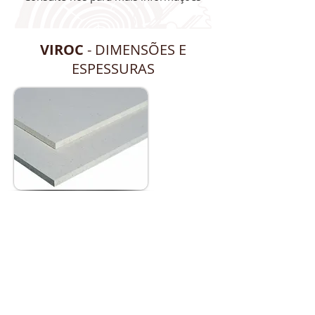
VIROC
- DIMENSÕES E
ESPESSURAS
2600 X 1250 MM
8 | 10 | 12 | 16 | 19 MM
Ficha Técnica
Efetuamos entregas na zona de Lisboa e arredores.